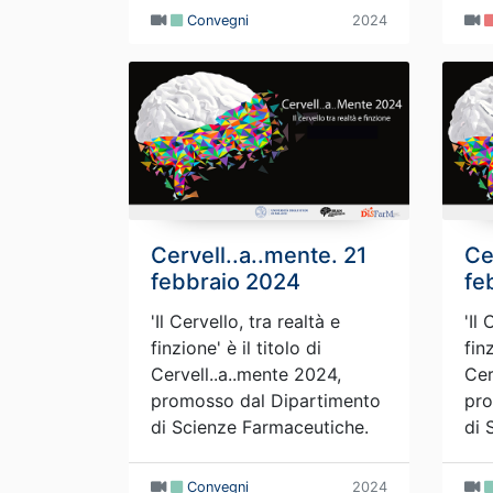
Convegni
2024
Cervell..a..mente. 21
Ce
febbraio 2024
fe
'Il Cervello, tra realtà e
'Il
finzione' è il titolo di
finz
Cervell..a..mente 2024,
Cer
promosso dal Dipartimento
pro
di Scienze Farmaceutiche.
di 
Convegni
2024