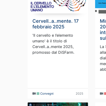
Cervell..a..mente. 17
Mi
febbraio 2025
20
in
'Il cervello e l’elemento
su
umano' è il titolo di
Cervell..a..mente 2025,
La 
promosso dal DiSFarm.
all
dia
mem
abb
Convegni
2025