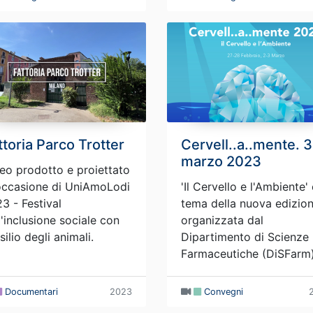
ttoria Parco Trotter
Cervell..a..mente. 3
marzo 2023
eo prodotto e proiettato
occasione di UniAmoLodi
'Il Cervello e l'Ambiente' è
3 - Festival
tema della nuova edizio
l'inclusione sociale con
organizzata dal
usilio degli animali.
Dipartimento di Scienze
Farmaceutiche (DiSFarm)
Documentari
2023
Convegni