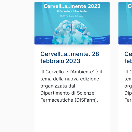
Cervell..a..mente. 28
Ce
febbraio 2023
fe
'Il Cervello e l'Ambiente' è il
'Il
tema della nuova edizione
tem
organizzata dal
org
Dipartimento di Scienze
Dip
Farmaceutiche (DiSFarm).
Far