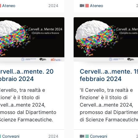
Ateneo
2024
Ateneo
rvell..a..mente. 20
Cervell..a..mente. 1
bbraio 2024
febbraio 2024
 Cervello, tra realtà e
'Il Cervello, tra realtà e
ione' è il titolo di
finzione' è il titolo di
vell..a..mente 2024,
Cervell..a..mente 2024,
mosso dal Dipartimento
promosso dal Dipartime
Scienze Farmaceutiche.
di Scienze Farmaceutich
Convegni
2024
Convegni