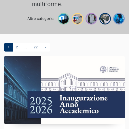
multiforme.
Altre categorie:
1
2
…
22
>