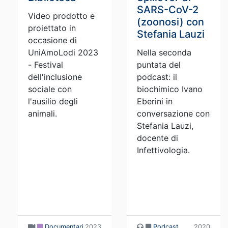
SARS-CoV-2
Video prodotto e
(zoonosi) con
proiettato in
Stefania Lauzi
occasione di
UniAmoLodi 2023
Nella seconda
- Festival
puntata del
dell'inclusione
podcast: il
sociale con
biochimico Ivano
l'ausilio degli
Eberini in
animali.
conversazione con
Stefania Lauzi,
docente di
Infettivologia.
Documentari
2023
Podcast
2020