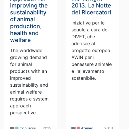
improving the
2013. La Notte
sustainability
dei Ricercatori
of animal
Iniziativa per le
production,
scuole a cura del
health and
DIVET, che
welfare
aderisce al
The worldwide
progetto europeo
growing demand
AWIN per il
for animal
benessere animale
products with an
e l'allevamento
improved
sostenibile.
sustainability and
animal welfare
requires a system
approach
perspective.
Convegni
2015
Ateneo
2013