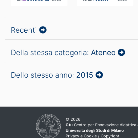
Recenti
Della stessa categoria:
Ateneo
Dello stesso anno:
2015
© 2026
Ctu
Centro per l’innovazione didattica e
Università degli Studi di Milano
Privacy e Cookie
/
Copyright