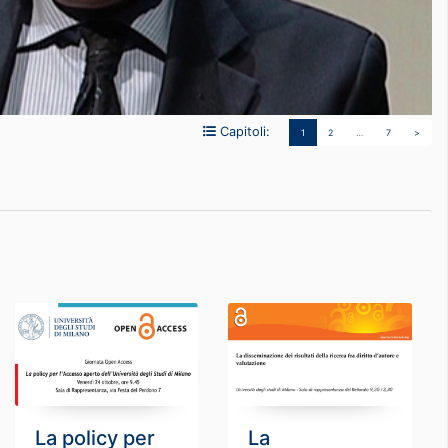
Capitoli:
1
2
…
7
>
La policy per
La