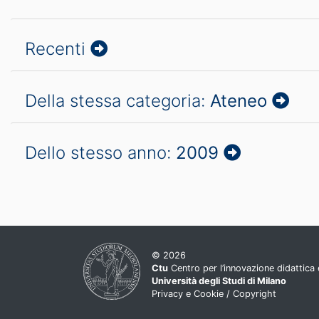
Recenti
Della stessa categoria:
Ateneo
Dello stesso anno:
2009
© 2026
Ctu
Centro per l’innovazione didattica e
Università degli Studi di Milano
Privacy e Cookie
/
Copyright