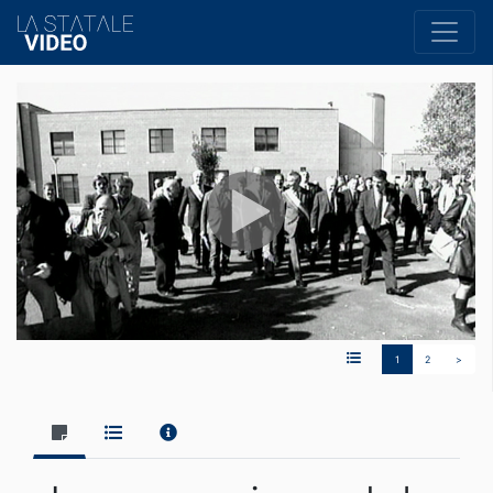
1
2
>