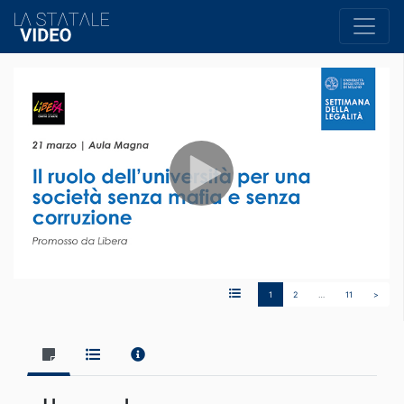
1
2
…
11
>