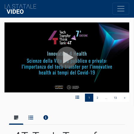
1
2
…
13
>