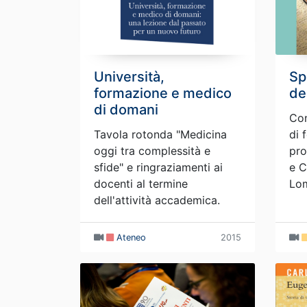
Università,
Sp
formazione e medico
de
di domani
Con
Tavola rotonda "Medicina
di 
oggi tra complessità e
pro
sfide" e ringraziamenti ai
e C
docenti al termine
Lom
dell'attività accademica.
Ateneo
2015