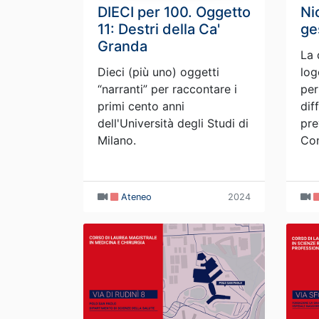
DIECI per 100. Oggetto
Ni
11: Destri della Ca'
ge
Granda
La 
Dieci (più uno) oggetti
log
“narranti” per raccontare i
per
primi cento anni
dif
dell'Università degli Studi di
pre
Milano.
Co
Ateneo
2024