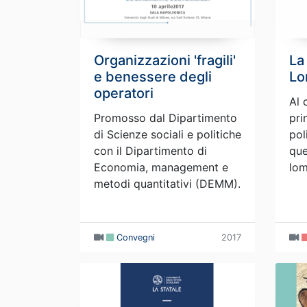
Organizzazioni 'fragili'
La
e benessere degli
Lo
operatori
Al 
Promosso dal Dipartimento
pri
di Scienze sociali e politiche
pol
con il Dipartimento di
que
Economia, management e
lom
metodi quantitativi (DEMM).
Convegni
2017