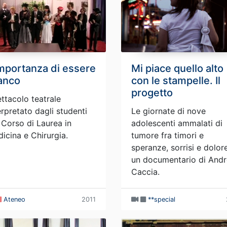
importanza di essere
Mi piace quello alto
anco
con le stampelle. Il
progetto
ttacolo teatrale
erpretato dagli studenti
Le giornate di nove
 Corso di Laurea in
adolescenti ammalati di
icina e Chirurgia.
tumore fra timori e
speranze, sorrisi e dolore
un documentario di And
Caccia.
Ateneo
2011
**special