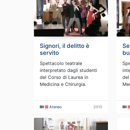
Signori, il delitto è
Se
servito
bu
Spettacolo teatrale
Spe
interpretato dagli studenti
int
del Corso di Laurea in
del
Medicina e Chirurgia.
Med
Ateneo
2010