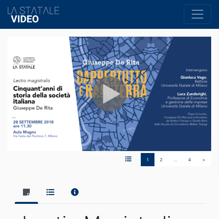
1
2
…
4
>