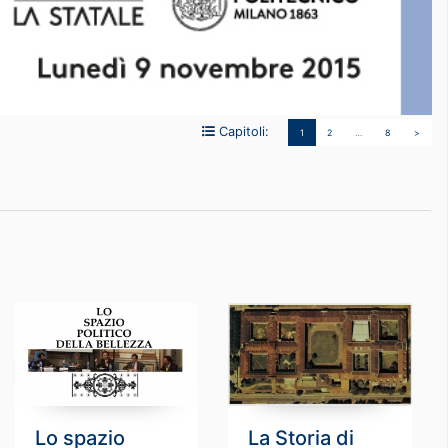
Capitoli:
1
2
…
8
>
Lo spazio
La Storia di