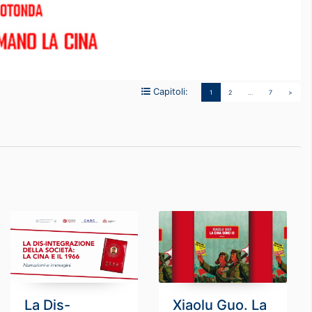
Capitoli:
1
2
…
7
>
La Dis-
Xiaolu Guo. La