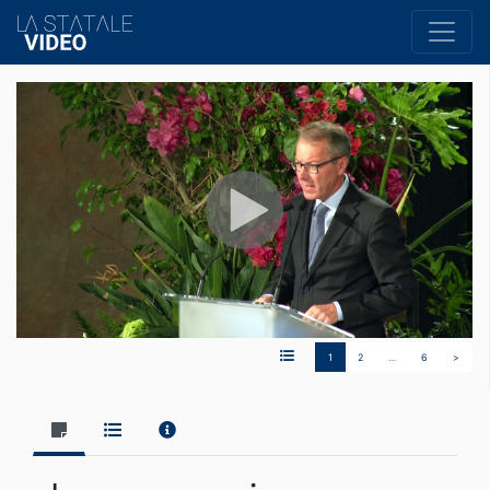
1
2
…
6
>