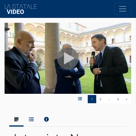
1
2
…
5
>