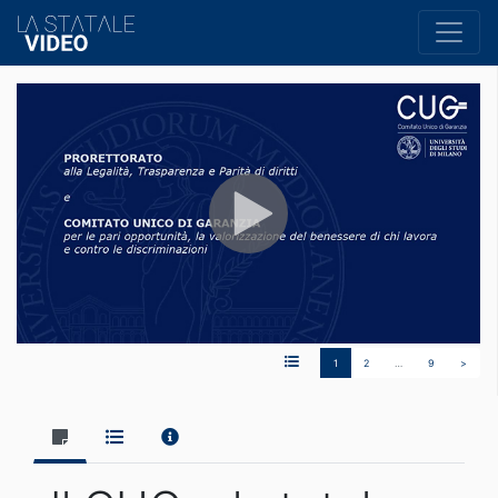
1
2
…
9
>