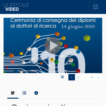
1
2
…
5
>