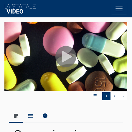
1
2
>