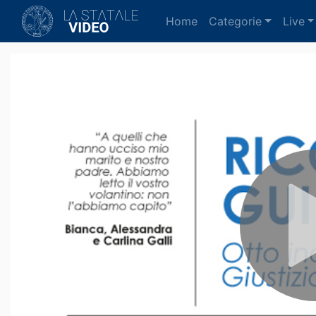
(current)
Home
Categorie
Live