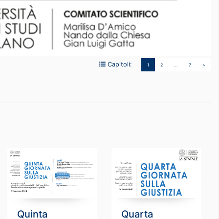
Capitoli:
1
2
…
7
>
Quinta
Quarta