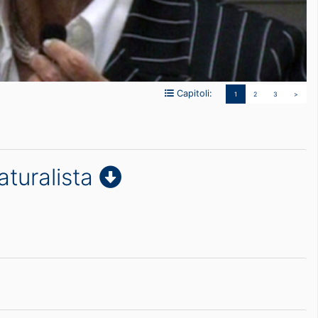
Capitoli:
1
2
3
>
aturalista