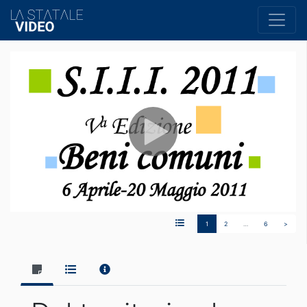
1
2
…
6
>