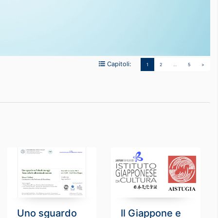
Capitoli:
1
2
…
5
>
Uno sguardo
Il Giappone e