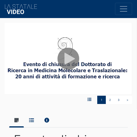
1
2
3
>