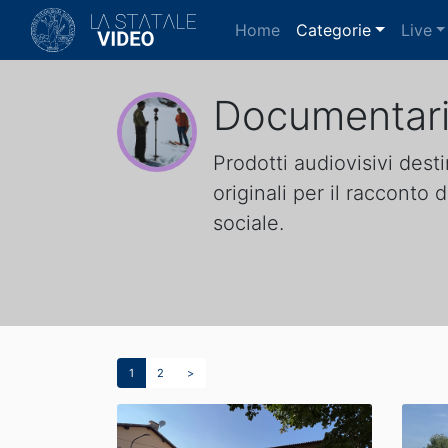
(current)
Home
Categorie
Live
Documentar
Prodotti audiovisivi desti
originali per il racconto
sociale.
1
2
>