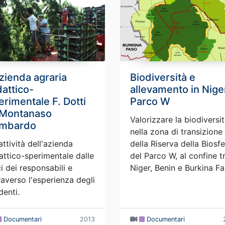
azienda agraria
Biodiversità e
dattico-
allevamento in Niger.
erimentale F. Dotti
Parco W
 Montanaso
Valorizzare la biodiversi
mbardo
nella zona di transizione
attività dell'azienda
della Riserva della Biosf
attico-sperimentale dalle
del Parco W, al confine t
i dei responsabili e
Niger, Benin e Burkina Fa
raverso l'esperienza degli
denti.
Documentari
2013
Documentari