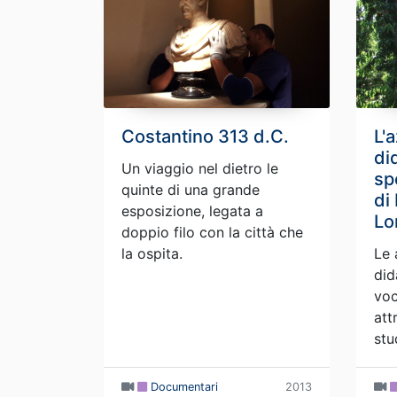
Costantino 313 d.C.
L'
di
Un viaggio nel dietro le
sp
quinte di una grande
di
esposizione, legata a
Lo
doppio filo con la città che
la ospita.
Le 
did
voc
att
stu
Documentari
2013