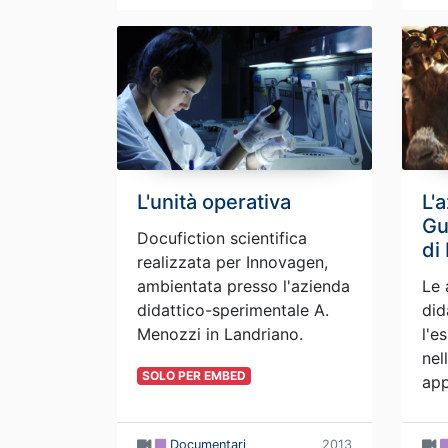
L'unità operativa
L'
Gu
Docufiction scientifica
di
realizzata per Innovagen,
ambientata presso l'azienda
Le 
didattico-sperimentale A.
did
Menozzi in Landriano.
l'e
nel
SOLO PER EMBED
app
Documentari
2013