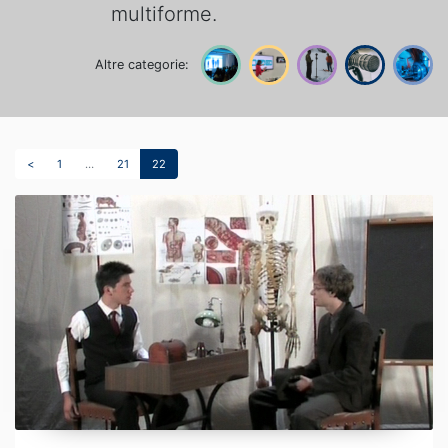
multiforme.
Altre categorie:
<
1
…
21
22